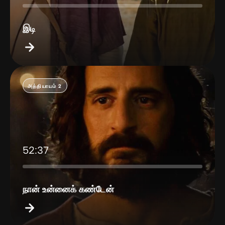
இடி
அத்தியாயம் 2
52:37
நான் உன்னைக் கண்டேன்