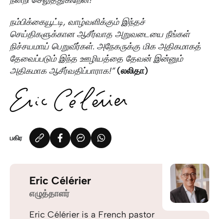
நன்றி செலுத்துகிறேன்!
நம்பிக்கையூட்டி, வாழ்வளிக்கும் இந்தச்
செய்திகளுக்கான ஆசீர்வாத அறுவடையை நீங்கள்
நிச்சயமாய் பெறுவீர்கள். அநேகருக்கு மிக அதிகமாகத்
தேவைப்படும் இந்த ஊழியத்தை தேவன் இன்னும்
அதிகமாக ஆசீர்வதிப்பாராக!”
(லலிதா)
பகிர
Eric Célérier
எழுத்தாளர்
Eric Célérier is a French pastor