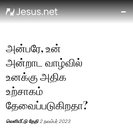
முகப்
இயேச
யார்
திரை
அன்பரே, உன்
தொ
அடுத
அன்றாட வாழ்வில்
படிக
அனுத
உனக்கு அதிக
அத
உற்சாகம்
தொடர
தேவைப்படுகிறதா?
வெளியீட்டு தேதி
2 நவம்பர் 2023