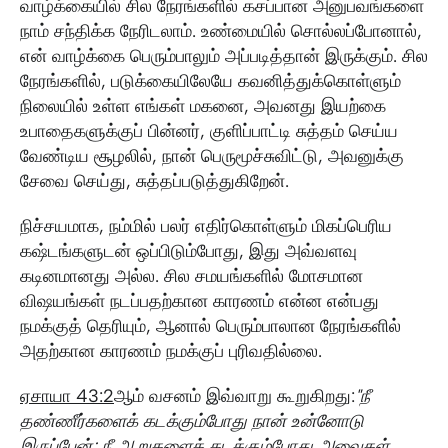
வாழ்க்கையில் சில நேரங்களில் கசப்பான அனுபவங்களை
நாம் சந்திக்க நேரிடலாம். உண்மையில் சொல்லப்போனால்,
என் வாழ்க்கை பெரும்பாலும் அப்படித்தான் இருக்கும். சில
நேரங்களில், படுக்கையிலேயே கவனித்துக்கொள்ளும்
நிலையில் உள்ள எங்கள் மகனை, அவனது இயற்கை
உபாதைகளுக்குப் பின்னர், குளிப்பாட்டி சுத்தம் செய்ய
வேண்டிய சூழலில்,​ நான் பெருமூச்சுவிட்டு, அவனுக்கு
சேவை செய்து, சுத்தப்படுத்துகிறேன்.
நிச்சயமாக, நம்மில் பலர் எதிர்கொள்ளும் மிகப்பெரிய
கஷ்டங்களுடன் ஒப்பிடும்போது, இது அவ்வளவு
கடினமானது அல்ல. சில சமயங்களில் மோசமான
விஷயங்கள் நடப்பதற்கான காரணம் என்ன என்பது
நமக்குத் தெரியும், ஆனால் பெரும்பாலான நேரங்களில்
அதற்கான காரணம் நமக்குப் புரிவதில்லை.
ஏசாயா 43:2
ஆம் வசனம் இவ்வாறு கூறுகிறது:
"நீ
தண்ணீர்களைக் கடக்கும்போது நான் உன்னோடு
இருப்பேன்; நீ ஆறுகளைக் கடக்கும்போது அவைகள்