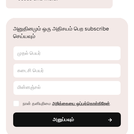
அனுதினமும் ஒரு அதிசயம் பெற subscribe
செய்யவும்
முதல் பெயர்
கடைசி பெயர்
மின்னஞ்சல்
நான் தனியுரிமை
அறிக்கையை ஒப்புக்கொள்கிறேன்
.
அனுப்பவும்