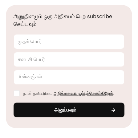
அனுதினமும் ஒரு அதிசயம் பெற subscribe
செய்யவும்
முதல் பெயர்
கடைசி பெயர்
மின்னஞ்சல்
நான் தனியுரிமை
அறிக்கையை ஒப்புக்கொள்கிறேன்
.
அனுப்பவும்