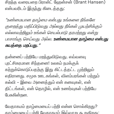
சிறந்த வரையறை பிரான்ட் ஹேன்சன் (Brant Hansen)
என்பவரிடம் இருந்து கிடைத்தது:
“உண்மையான தாழ்மை என்பது உங்களை நீங்களே
குறைத்து மதிப்பிடுவது அல்லது நீங்கள் முயற்சிக்கும்
எல்லாவற்றிலும் உங்கள் செயல்பாடு தரமற்றது என்று
பாசாங்கு செய்வது அல்ல.
உண்மையான தாழ்மை என்பது
சுயத்தை மறப்பது.”
தன்னைப் பற்றியே மறந்துவிடுவது. எவ்வளவு
புரட்சிகரமான சிந்தனை! உலகம் நமக்குக்
கற்றுக்கொடுப்பதற்கு இது கிட்டத்தட்ட முற்றிலும்
எதிரானது. சமூக ஊடகங்கள், விளம்பரங்கள் மற்றும்
கல்வி - இவை அனைத்தும் என் கனவுகள், என்
திட்டங்கள், என் தொழில், என் உணர்வுகள் பற்றியே
பேசுகின்றன.
வேதாகமம் தாழ்மையைப் பற்றி என்ன சொல்கிறது?
தாழ்மையைப் பற்றி வேதாகமம் இவ்வாறு கூறுகிறது: